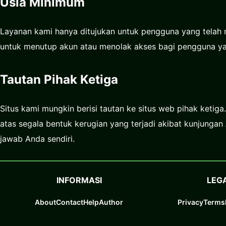
Usia Minimum
Layanan kami hanya ditujukan untuk pengguna yang telah m
untuk menutup akun atau menolak akses bagi pengguna yan
Tautan Pihak Ketiga
Situs kami mungkin berisi tautan ke situs web pihak ketiga.
atas segala bentuk kerugian yang terjadi akibat kunjungan 
jawab Anda sendiri.
INFORMASI
LEG
About
Contact
Help
Author
Privacy
Terms