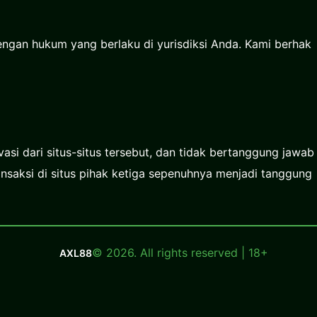
engan hukum yang berlaku di yurisdiksi Anda. Kami berhak
vasi dari situs-situs tersebut, dan tidak bertanggung jawab
ransaksi di situs pihak ketiga sepenuhnya menjadi tanggung
© 2026. All rights reserved | 18+
AXL88